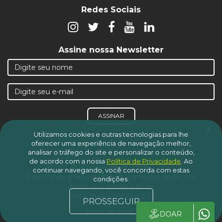
Redes Sociais
Assine nossa Newsletter
ASSINAR
x
Utilizamos cookies e outras tecnologias para lhe
oferecer uma experiência de navegação melhor,
analisar o tráfego do site e personalizar o conteúdo,
de acordo com a nossa
Política de Privacidade
.
Ao
© 2019 Iniciativa Verde.
continuar navegando, você concorda com estas
É permitida a reprodução do conteúdo deste site,
condições.
desde que citada a fonte
CNPJ 08.606.505/0001-06
PROSSEGUIR
Voltar ao topo
DOAR