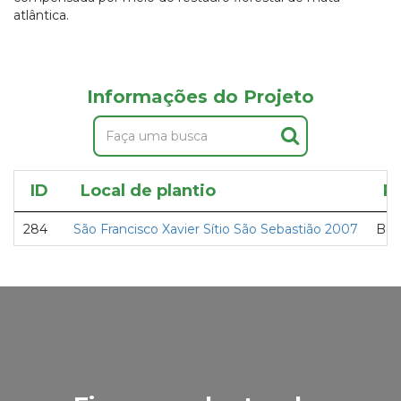
atlântica.
Informações do Projeto
ID
Local de plantio
P
284
São Francisco Xavier Sítio São Sebastião 2007
Box