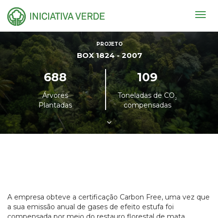
Togg
navig
PROJETO
BOX 1824 - 2007
688
109
Árvores
Toneladas de CO
²
Plantadas
compensadas
A empresa obteve a certificação Carbon Free, uma vez que
a sua emissão anual de gases de efeito estufa foi
compensada por meio do restauro florestal de mata