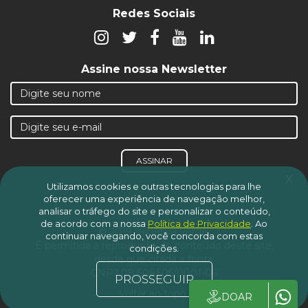
Redes Sociais
Assine nossa Newsletter
ASSINAR
x
Utilizamos cookies e outras tecnologias para lhe
oferecer uma experiência de navegação melhor,
analisar o tráfego do site e personalizar o conteúdo,
de acordo com a nossa
Política de Privacidade
.
Ao
© 2019 Iniciativa Verde.
continuar navegando, você concorda com estas
É permitida a reprodução do conteúdo deste site,
condições.
desde que citada a fonte
CNPJ 08.606.505/0001-06
PROSSEGUIR
Voltar ao topo
DOAR