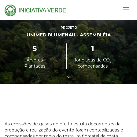
Togg
navig
PROJETO
UNIMED BLUMENAU - ASSEMBLÉIA
5
1
Árvores
Toneladas de CO
²
Plantadas
compensadas
As emissões de gases de efeito estufa decorrentes da
produção e realização do evento foram contabilizadas e
compensadas por meio do restauro florestal da mata