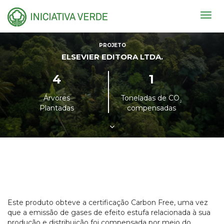
Togg
navig
PROJETO
ELSEVIER EDITORA LTDA.
4
1
Árvores
Toneladas de CO
²
Plantadas
compensadas
Este produto obteve a certificação Carbon Free, uma vez
que a emissão de gases de efeito estufa relacionada à sua
produção e distribuição foi compensada por meio do