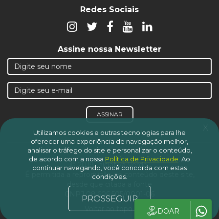
Redes Sociais
Assine nossa Newsletter
ASSINAR
x
Utilizamos cookies e outras tecnologias para lhe
oferecer uma experiência de navegação melhor,
analisar o tráfego do site e personalizar o conteúdo,
de acordo com a nossa
Política de Privacidade
.
Ao
© 2019 Iniciativa Verde.
continuar navegando, você concorda com estas
É permitida a reprodução do conteúdo deste site,
condições.
desde que citada a fonte
CNPJ 08.606.505/0001-06
PROSSEGUIR
Voltar ao topo
DOAR