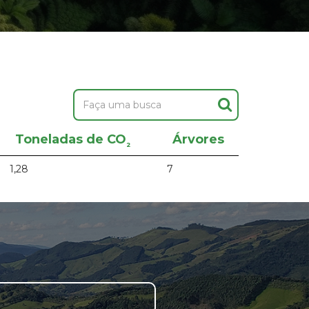
Toneladas de CO
Árvores
²
1,28
7