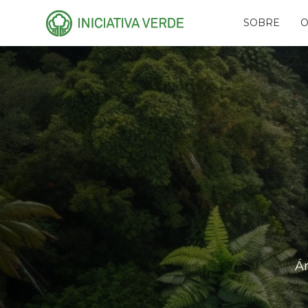
SOBRE
O
HISTÓRIA
PLA
EQUIPE
CAR
CONSELHOS
AMI
RECONHECIMENTO
PR
NAS
PARCEIROS
RES
REDES
FUN
EVE
Á