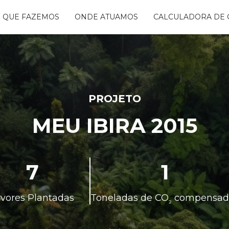
 QUE FAZEMOS
ONDE ATUAMOS
CALCULADORA DE 
NTANDO ÁGUAS
BON FREE
GO DA FLORESTA
S
OGRAMA
CENTES
PROJETO
TAURA RIBEIRA -
MEU IBIRA 2015
BIO
NTOS
7
1
rvores Plantadas
Toneladas de CO
compensad
²