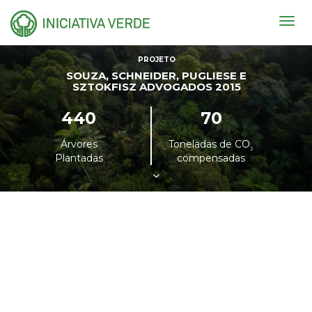
Togg
navig
PROJETO
SOUZA, SCHNEIDER, PUGLIESE E
SZTOKFISZ ADVOGADOS 2015
440
70
Árvores
Toneladas de CO
²
Plantadas
compensadas