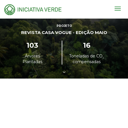
Togg
navig
PROJETO
REVISTA CASA VOGUE - EDIÇÃO MAIO
103
16
Árvores
Toneladas de CO
²
Plantadas
compensadas