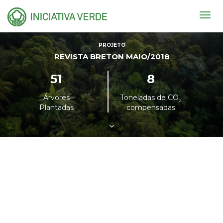
Togg
navig
PROJETO
REVISTA BRETON MAIO/2018
51
8
Árvores
Toneladas de CO
²
Plantadas
compensadas