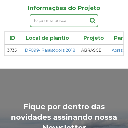
Informações do Projeto
ID
Local de plantio
Projeto
Parc
3735
IDF099- Paraisópolis 2018
ABRASCE
Abrasce
Fique por dentro das
novidades assinando nossa
Newsletter