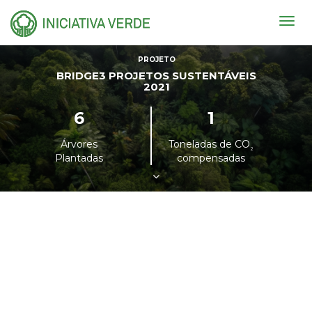
Togg
navig
PROJETO
BRIDGE3 PROJETOS SUSTENTÁVEIS
2021
6
1
Árvores
Toneladas de CO
²
Plantadas
compensadas