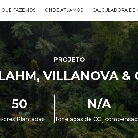
 QUE FAZEMOS
ONDE ATUAMOS
CALCULADORA DE 
NTANDO ÁGUAS
BON FREE
GO DA FLORESTA
S
OGRAMA
CENTES
PROJETO
TAURA RIBEIRA -
AHM, VILLANOVA & 
BIO
NTOS
50
N/A
rvores Plantadas
Toneladas de CO
compensad
²