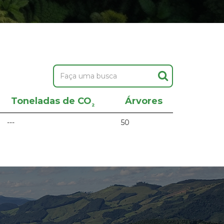
Toneladas de CO
Árvores
²
---
50