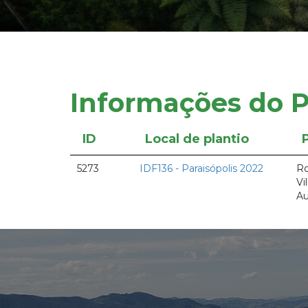
Informações do P
ID
Local de plantio
5273
IDF136 - Paraisópolis 2022
R
Vi
Au