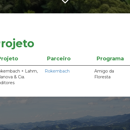
rojeto
Projeto
Parceiro
Programa
okembach + Lahm,
Rokembach
Amigo da
llanova & Cia.
Floresta
ditores