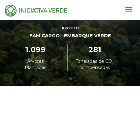
Togg
navig
PROJETO
FAM CARGO - EMBARQUE VERDE
1.099
281
Árvores
Toneladas de CO
²
Plantadas
compensadas