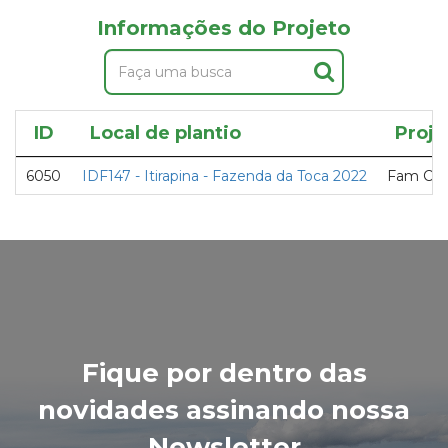
Informações do Projeto
ID
Local de plantio
Proje
6050
IDF147 - Itirapina - Fazenda da Toca 2022
Fam Car
Fique por dentro das
novidades assinando nossa
Newsletter