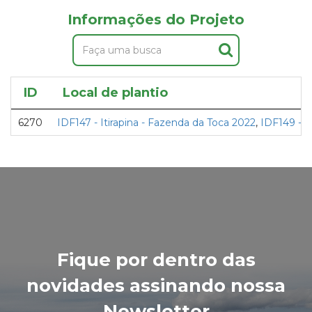
Informações do Projeto
ID
Local de plantio
6270
IDF147 - Itirapina - Fazenda da Toca 2022
,
IDF149 - I
Fique por dentro das
novidades assinando nossa
Newsletter