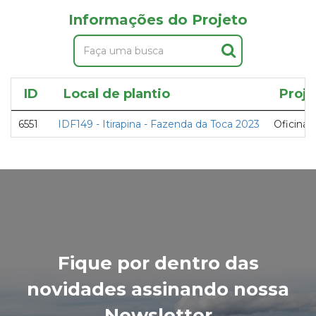
Informações do Projeto
ID
Local de plantio
Proje
6551
IDF149 - Itirapina - Fazenda da Toca 2023
Oficina 
Fique por dentro das
novidades assinando nossa
Newsletter