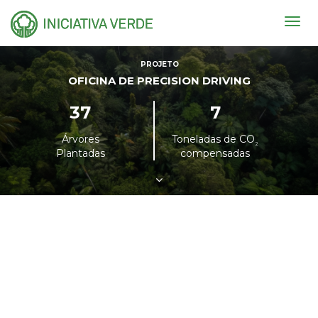
Togg
navig
PROJETO
OFICINA DE PRECISION DRIVING
37
7
Árvores
Toneladas de CO
²
Plantadas
compensadas