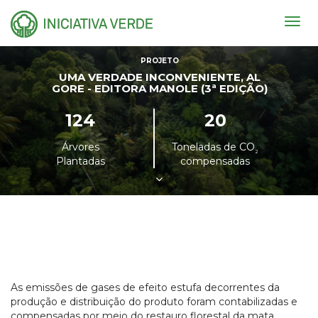
Togg
navig
PROJETO
UMA VERDADE INCONVENIENTE, AL
GORE - EDITORA MANOLE (3ª EDIÇÃO)
124
20
Árvores
Toneladas de CO
²
Plantadas
compensadas
As emissões de gases de efeito estufa decorrentes da
produção e distribuição do produto foram contabilizadas e
compensadas por meio do restauro florestal da mata