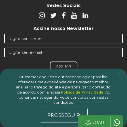
Redes Sociais
Assine nossa Newsletter
ASSINAR
x
Utilizamos cookies e outras tecnologias para lhe
oferecer uma experiência de navegação melhor,
analisar o tráfego do site e personalizar o conteúdo,
de acordo com a nossa
Política de Privacidade
.
Ao
© 2019 Iniciativa Verde.
continuar navegando, você concorda com estas
É permitida a reprodução do conteúdo deste site,
condições.
desde que citada a fonte
CNPJ 08.606.505/0001-06
PROSSEGUIR
Voltar ao topo
DOAR