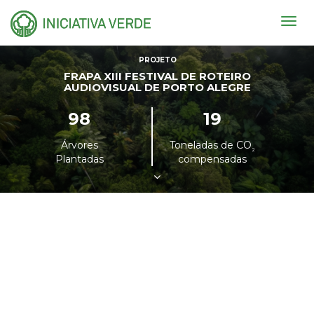
Togg
navig
PROJETO
FRAPA XIII FESTIVAL DE ROTEIRO
AUDIOVISUAL DE PORTO ALEGRE
98
19
Árvores
Toneladas de CO
²
Plantadas
compensadas