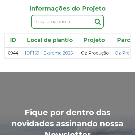
Informações do Projeto
ID
Local de plantio
Projeto
Parce
6944
IDF169 - Extrema 2025
Oz Produção
Oz Produ
Fique por dentro das
novidades assinando nossa
Newsletter