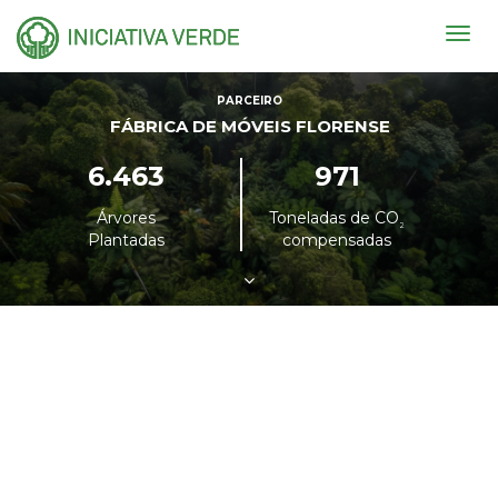
Togg
navig
PARCEIRO
FÁBRICA DE MÓVEIS FLORENSE
6.463
971
Árvores
Toneladas de CO
²
Plantadas
compensadas