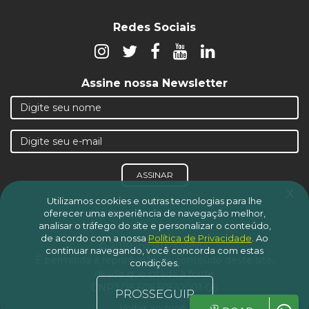
Redes Sociais
Assine nossa Newsletter
ASSINAR
x
Utilizamos cookies e outras tecnologias para lhe
oferecer uma experiência de navegação melhor,
analisar o tráfego do site e personalizar o conteúdo,
de acordo com a nossa
Política de Privacidade
.
Ao
© 2019 Iniciativa Verde.
continuar navegando, você concorda com estas
É permitida a reprodução do conteúdo deste site,
condições.
desde que citada a fonte
CNPJ 08.606.505/0001-06
PROSSEGUIR
Voltar ao topo