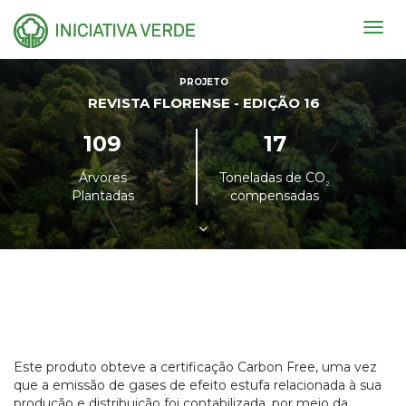
Togg
navig
PROJETO
REVISTA FLORENSE - EDIÇÃO 16
109
17
Árvores
Toneladas de CO
²
Plantadas
compensadas
Este produto obteve a certificação Carbon Free, uma vez
que a emissão de gases de efeito estufa relacionada à sua
produção e distribuição foi contabilizada, por meio da