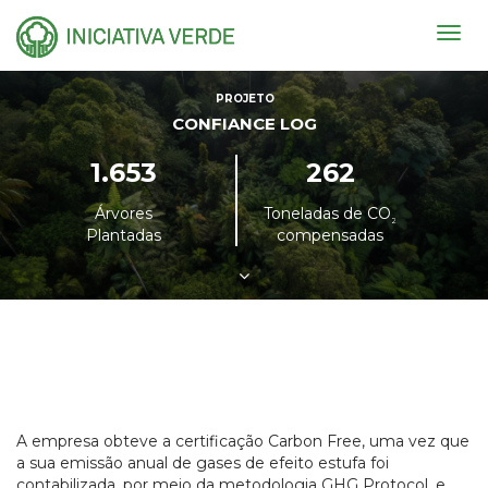
Togg
navig
PROJETO
CONFIANCE LOG
1.653
262
Árvores
Toneladas de CO
²
Plantadas
compensadas
A empresa obteve a certificação Carbon Free, uma vez que
a sua emissão anual de gases de efeito estufa foi
contabilizada, por meio da metodologia GHG Protocol, e