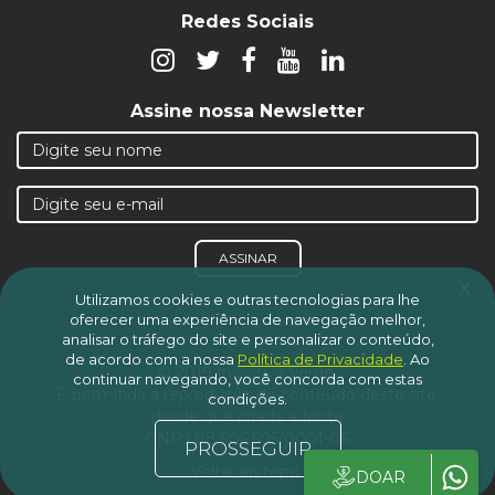
Redes Sociais
Assine nossa Newsletter
ASSINAR
x
Utilizamos cookies e outras tecnologias para lhe
oferecer uma experiência de navegação melhor,
analisar o tráfego do site e personalizar o conteúdo,
de acordo com a nossa
Política de Privacidade
.
Ao
© 2019 Iniciativa Verde.
continuar navegando, você concorda com estas
É permitida a reprodução do conteúdo deste site,
condições.
desde que citada a fonte
CNPJ 08.606.505/0001-06
PROSSEGUIR
Voltar ao topo
DOAR