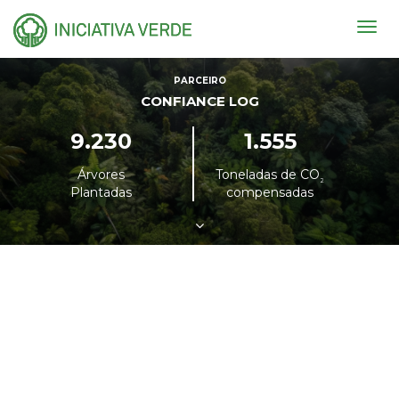
Togg
navig
PARCEIRO
CONFIANCE LOG
9.230
1.555
Árvores
Toneladas de CO
²
Plantadas
compensadas