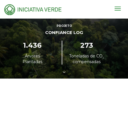
Togg
navig
PROJETO
CONFIANCE LOG
1.436
273
Árvores
Toneladas de CO
²
Plantadas
compensadas