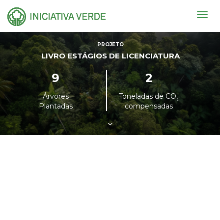
Togg
navig
PROJETO
LIVRO ESTÁGIOS DE LICENCIATURA
9
2
Árvores
Toneladas de CO
²
Plantadas
compensadas