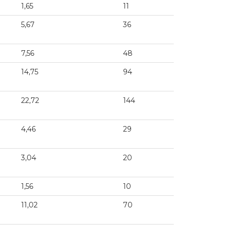
1,65
11
5,67
36
7,56
48
14,75
94
22,72
144
4,46
29
3,04
20
1,56
10
11,02
70