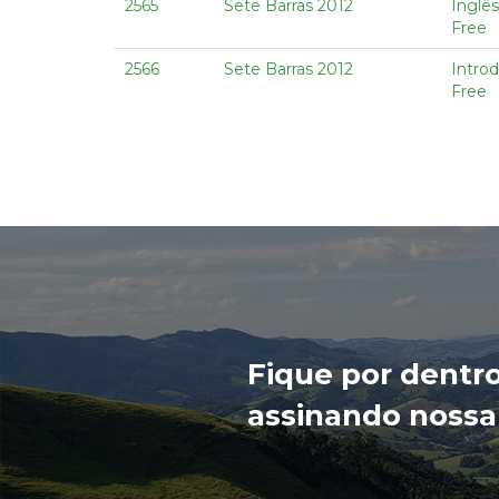
2565
Sete Barras 2012
Inglês
Free
2566
Sete Barras 2012
Intro
Free
Fique por dentr
assinando nossa