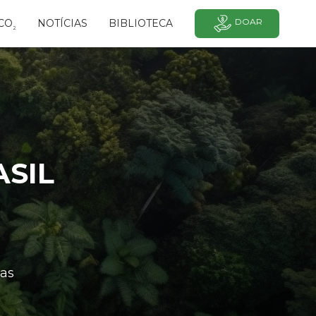
DOAR
CO
NOTÍCIAS
BIBLIOTECA
²
SIL
as