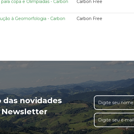
 para copa e Olimpíadas - Carbon
Carbon Free
dução à Geomorfologia - Carbon
Carbon Free
o das novidades
 Newsletter