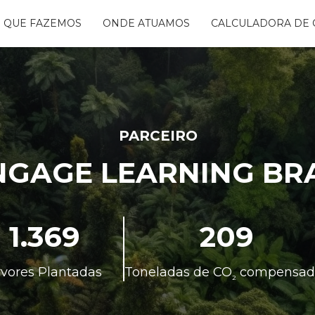
 QUE FAZEMOS
ONDE ATUAMOS
CALCULADORA DE 
NTANDO ÁGUAS
BON FREE
GO DA FLORESTA
S
OGRAMA
CENTES
PARCEIRO
TAURA RIBEIRA -
NGAGE LEARNING BRA
BIO
NTOS
1.369
209
rvores Plantadas
Toneladas de CO
compensad
²