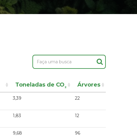
Toneladas de CO
Árvores
²
3,39
22
1,83
12
9,68
96