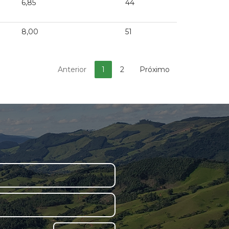
6,85
44
8,00
51
Anterior
1
2
Próximo