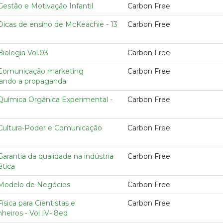
Gestão e Motivação Infantil
Carbon Free
Dicas de ensino de McKeachie - 13
Carbon Free
Biologia Vol.03
Carbon Free
 Comunicação marketing
Carbon Free
rando a propaganda
 Química Orgânica Experimental -
Carbon Free
 Cultura-Poder e Comunicação
Carbon Free
Garantia da qualidade na indústria
Carbon Free
tica
 Modelo de Negócios
Carbon Free
Física para Cientistas e
Carbon Free
eiros - Vol IV- 8ed