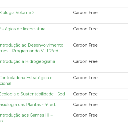
Biologia Volume 2
Carbon Free
Estágios de licenciatura
Carbon Free
 Introdução ao Desenvolvimento
Carbon Free
mes - Programando V. II 2ªed
Introdução à Hidrogeografia
Carbon Free
Controladoria Estratégica e
Carbon Free
cional
Ecologia e Sustentabilidade - 6ed
Carbon Free
Fisiologia das Plantas - 4ª ed.
Carbon Free
Introdução aos Games III –
Carbon Free
do