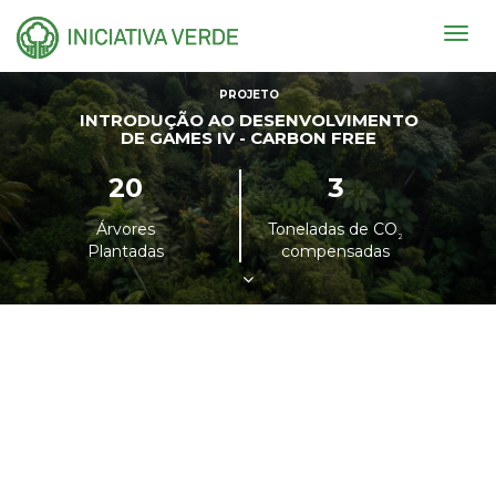
Togg
navig
PROJETO
INTRODUÇÃO AO DESENVOLVIMENTO
DE GAMES IV - CARBON FREE
20
3
Árvores
Toneladas de CO
²
Plantadas
compensadas