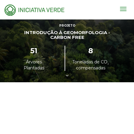
Togg
navig
PROJETO
INTRODUÇÃO À GEOMORFOLOGIA -
CARBON FREE
51
8
Árvores
Toneladas de CO
²
Plantadas
compensadas