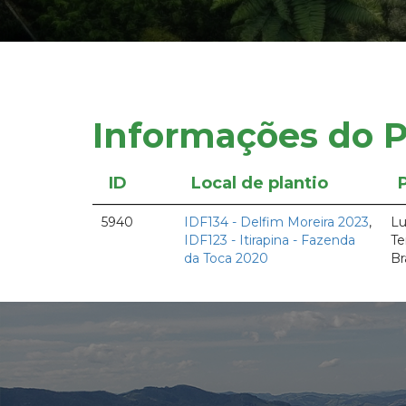
Informações do P
ID
Local de plantio
5940
IDF134 - Delfim Moreira 2023
,
Lu
IDF123 - Itirapina - Fazenda
Te
da Toca 2020
Br