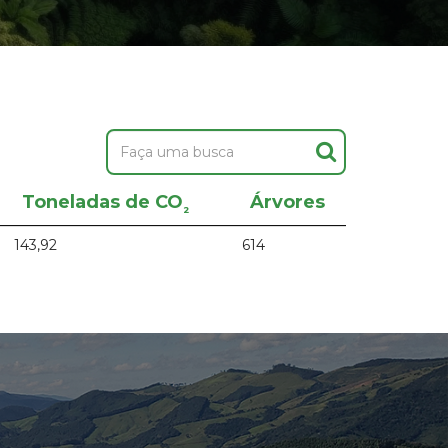
Toneladas de CO
Árvores
²
143,92
614