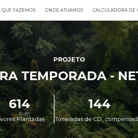
 QUE FAZEMOS
ONDE ATUAMOS
CALCULADORA DE 
NTANDO ÁGUAS
BON FREE
GO DA FLORESTA
S
OGRAMA
CENTES
PROJETO
TAURA RIBEIRA -
IRA TEMPORADA - NE
BIO
NTOS
614
144
rvores Plantadas
Toneladas de CO
compensad
²