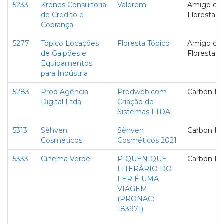
5233
Krones Consultoria
Valorem
Amigo da
de Credito e
Floresta
Cobrança
5277
Tópico Locações
Floresta Tópico
Amigo da
de Galpões e
Floresta
Equipamentos
para Indústria
5283
Prod Agência
Prodweb.com
Carbon Fr
Digital Ltda
Criação de
Sistemas LTDA
5313
Sèhven
Sèhven
Carbon Fr
Cosméticos
Cosméticos 2021
5333
Cinema Verde
PIQUENIQUE
Carbon Fr
LITERÁRIO DO
LER É UMA
VIAGEM
(PRONAC:
183971)