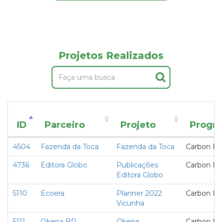
Projetos Realizados
ID
Parceiro
Projeto
Progr
4504
Fazenda da Toca
Fazenda da Toca
Carbon Fr
4736
Editora Globo
Publicações
Carbon Fr
Editora Globo
5110
Ecoera
Planner 2022
Carbon Fr
Vicunha
5111
Okena BR
Okena
Carbon Fr