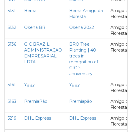
5131
Berna
Berna Amigo da
Amigo da
Floresta
Floresta
5132
Okena BR
Okena 2022
Amigo da
Floresta
5136
GIC BRAZIL
BRO Tree
Amigo da
ADMINISTRAÇÃO
Planting | 40
Floresta
EMPRESARIAL
trees in
LDTA
recognition of
GIC´s
anniversary
5161
Yggy
Yggy
Amigo da
Floresta
5163
PremiaPão
Premiapão
Amigo da
Floresta
5219
DHL Express
DHL Express
Amigo da
Floresta