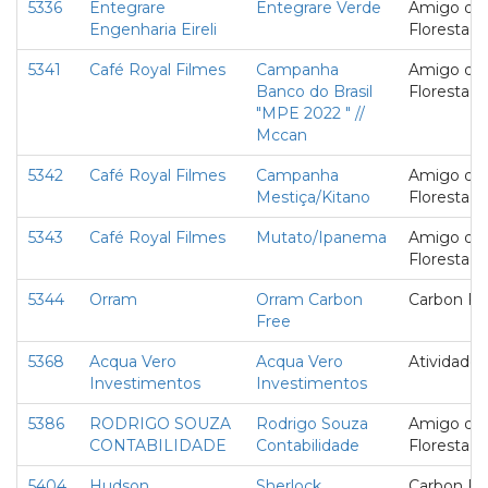
5336
Entegrare
Entegrare Verde
Amigo da
Engenharia Eireli
Floresta
5341
Café Royal Filmes
Campanha
Amigo da
Banco do Brasil
Floresta
"MPE 2022 " //
Mccan
5342
Café Royal Filmes
Campanha
Amigo da
Mestiça/Kitano
Floresta
5343
Café Royal Filmes
Mutato/Ipanema
Amigo da
Floresta
5344
Orram
Orram Carbon
Carbon Fr
Free
5368
Acqua Vero
Acqua Vero
Atividade
Investimentos
Investimentos
5386
RODRIGO SOUZA
Rodrigo Souza
Amigo da
CONTABILIDADE
Contabilidade
Floresta
5404
Hudson
Sherlock
Carbon Fr