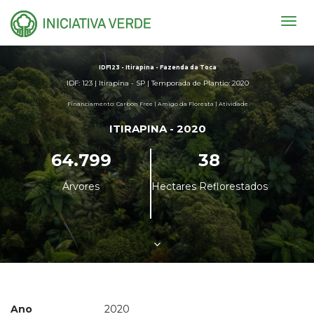
Togg
navig
IDF123 - Itirapina - Fazenda da Toca
IDF: 123 | Itirapina - SP | Temporada de Plantio: 2020
Financiamento: Carbon Free | Amigo da Floresta | Atividade
ITIRAPINA - 2020
64.799
38
Árvores
Hectares Reflorestados
Ano
2020