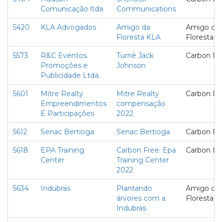
Comunicação ltda
Communications
5420
KLA Advogados
Amigo da
Amigo da
Floresta KLA
Floresta
5573
R&C Eventos.
Turnê Jack
Carbon Fr
Promoções e
Johnson
Publicidade Ltda.
5601
Mitre Realty
Mitre Realty
Carbon Fr
Empreendimentos
compensação
E Participações
2022
5612
Senac Bertioga
Senac Bertioga
Carbon Fr
5618
EPA Training
Carbon Free: Epa
Carbon Fr
Center
Training Center
2022
5634
Indubras
Plantando
Amigo da
árvores com a
Floresta
Indubras